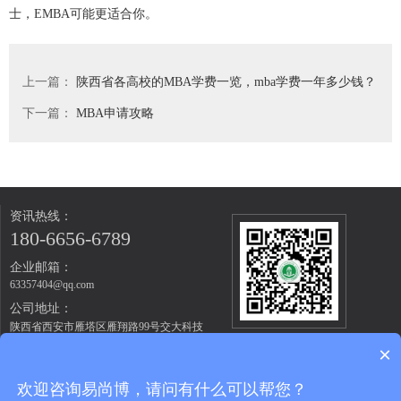
士，EMBA可能更适合你。
上一篇：
陕西省各高校的MBA学费一览，mba学费一年多少钱？
下一篇：
MBA申请攻略
资讯热线：
180-6656-6789
企业邮箱：
63357404@qq.com
公司地址：
陕西省西安市雁塔区雁翔路99号交大科技
扫码关注微信公众号
园开元孵化器3B205室
×
欢迎咨询易尚博，请问有什么可以帮您？
Copyright © 陕西易尚博教育研究院-MBA,MBA培训,陕西MBA辅导班,MBA